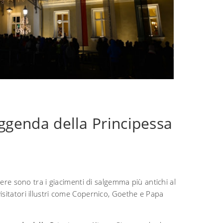
leggenda della Principessa
iere sono tra i giacimenti di salgemma più antichi al
sitatori illustri come Copernico, Goethe e Papa