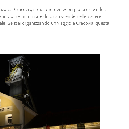
anza da Cracovia, sono uno dei tesori più preziosi della
no oltre un milione di turisti scende nelle viscere
sale. Se stai organizzando un viaggio a Cracovia, questa