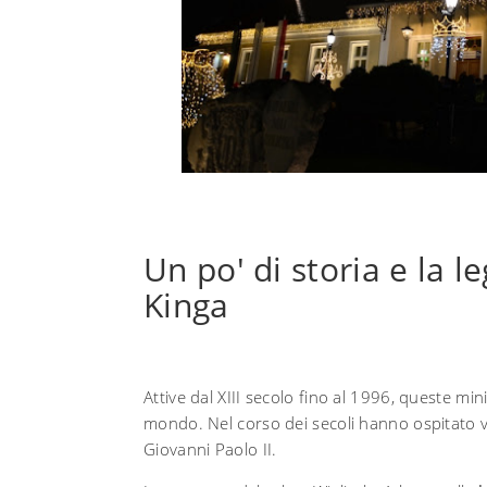
Un po' di storia e la 
Kinga
Attive dal XIII secolo fino al 1996, queste min
mondo. Nel corso dei secoli hanno ospitato vi
Giovanni Paolo II.