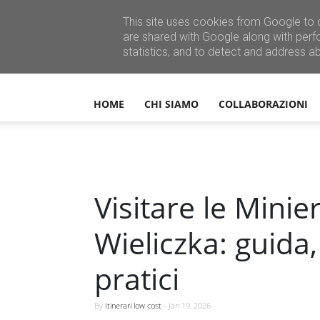
This site uses cookies from Google to d
are shared with Google along with perf
statistics, and to detect and address a
HOME
CHI SIAMO
COLLABORAZIONI
Visitare le Minier
Wieliczka: guida,
pratici
By
Itinerari low cost
-
Jan 19, 2026