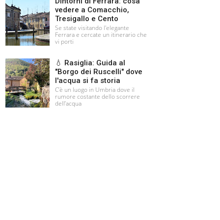
Dintorni di Ferrara: cosa
vedere a Comacchio,
Tresigallo e Cento
Se state visitando l'elegante
Ferrara e cercate un itinerario che
vi porti
💧 Rasiglia: Guida al
"Borgo dei Ruscelli" dove
l'acqua si fa storia
C’è un luogo in Umbria dove il
rumore costante dello scorrere
dell’acqua