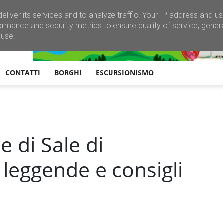
eliver its services and to analyze traffic. Your IP address and u
ormance and security metrics to ensure quality of service, gene
buse.
CONTATTI
BORGHI
ESCURSIONISMO
e di Sale di
 leggende e consigli