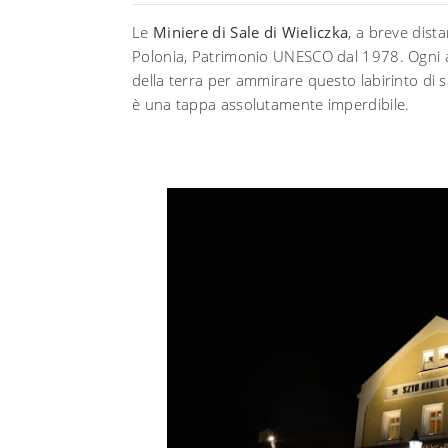
Le
Miniere di Sale di Wieliczka
, a breve dist
Polonia, Patrimonio UNESCO dal 1978. Ogni an
della terra per ammirare questo labirinto di 
è una tappa assolutamente imperdibile.