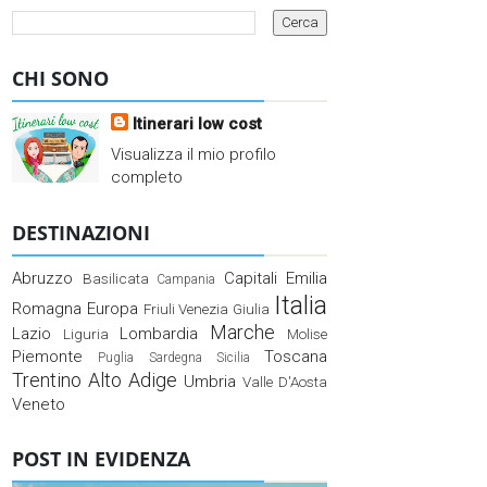
CHI SONO
Itinerari low cost
Visualizza il mio profilo
completo
DESTINAZIONI
Abruzzo
Capitali
Emilia
Basilicata
Campania
Italia
Romagna
Europa
Friuli Venezia Giulia
Marche
Lazio
Lombardia
Liguria
Molise
Piemonte
Toscana
Puglia
Sardegna
Sicilia
Trentino Alto Adige
Umbria
Valle D'Aosta
Veneto
POST IN EVIDENZA