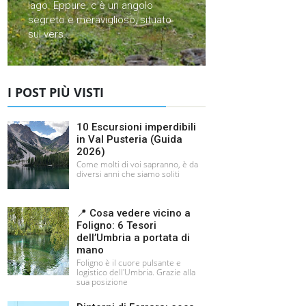
lago. Eppure, c'è un angolo
segreto e meraviglioso, situato
sul vers...
I POST PIÙ VISTI
10 Escursioni imperdibili
in Val Pusteria (Guida
2026)
Come molti di voi sapranno, è da
diversi anni che siamo soliti
📍 Cosa vedere vicino a
Foligno: 6 Tesori
dell’Umbria a portata di
mano
Foligno è il cuore pulsante e
logistico dell'Umbria. Grazie alla
sua posizione