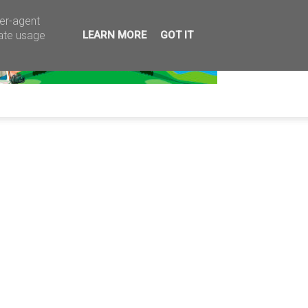
ser-agent
rate usage
LEARN MORE
GOT IT