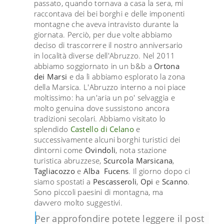
passato, quando tornava a casa la sera, mi
raccontava dei bei borghi e delle imponenti
montagne che aveva intravisto durante la
giornata. Perciò, per due volte abbiamo
deciso di trascorrere il nostro anniversario
in località diverse dell'Abruzzo. Nel 2011
abbiamo soggiornato in un b&b a
Ortona
dei Marsi
e da lì abbiamo esplorato la zona
della Marsica. L'Abruzzo interno a noi piace
moltissimo: ha un'aria un po' selvaggia e
molto genuina dove sussistono ancora
tradizioni secolari. Abbiamo visitato lo
splendido
Castello di Celano
e
successivamente alcuni borghi turistici dei
dintorni come
Ovindoli
, nota stazione
turistica abruzzese,
Scurcola Marsicana
,
Tagliacozzo
e
Alba Fucens
. Il giorno dopo ci
siamo spostati a
Pescasseroli
,
Opi
e
Scanno
.
Sono piccoli paesini di montagna, ma
davvero molto suggestivi.
Per approfondire potete leggere il post