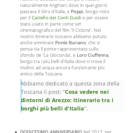
naturalmente Anghiari, dove in quei giorni
passava il Giro d'Italia, e
Poppi
, borgo noto
per il
Castello dei Conti Guidi
e per essere
stato usato in parte come set
cinematografico del film 'Il Ciclone'. Nel
nostro itinerario toscano abbiamo potuto
anche ammirare
Ponte Buriano
, che si
pensa sia il ponte rappresentato sullo
sfondo de 'La Gioconda', e
Loro Ciuffenna
,
borgo tra i più belli d'Italia dove si trova il
mulino ad acqua ancora funzionante più
antico della Toscana.
Abbiamo dedicato a questa zona della
Toscana il post: "
Cosa vedere nei
dintorni di Arezzo: itinerario tra i
borghi più belli d'Italia
".
DODICESIMO ANNIVERSARIO
Nel 2017, per