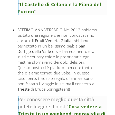
"
Il Castello di Celano e la Piana del
Fucino
".
SETTIMO ANNIVERSARIO
Nel 2012 abbiamo
visitato una regione che non conoscevamo
ancora: il
Friuli Venezia Giulia
. Abbiamo
pernottato in un bellissimo b&b a
San
Dorligo della Valle
dove l'arredamento era
in stile country chic e le proprietarie ogni
mattina sfornavano dei dolci deliziosi.
Questo posto ci è piaciuto talmente tanto
che ci siamo tornati due volte. In questo
caso, però, il nostro regalo di anniversario
non è stato il viaggio in sé, ma il concerto a
Trieste
di Bruce Springsteen!!
Per conoscere meglio questa città
potete leggere il post "
Cosa vedere a
Trieste in un weekend: meraviglie di