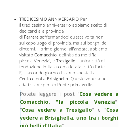
TREDICESIMO ANNIVERSARIO
Per
il tredicesimo anniversario abbiamo scelto di
dedicarci alla provincia
di
Ferrara
soffermandoci questa volta non
sul capoluogo di provincia, ma sui
borghi dei
dintorni
. Il primo giorno, all'andata, abbiamo
visitato
Comacchio
, definita da molti 'la
piccola Venezia', e
Tresigallo
, l'unica città di
fondazione in Italia considerata 'città d'arte'.
E, il secondo giorno ci siamo spostati a
Cento
e poi a
Brisighella
. Queste zone sono
adattissime per un Ponte primaverile.
Potete leggere i post "
Cosa vedere a
Comacchio, "la piccola Venezia
",
"
Cosa vedere a Tresigallo
" e "
Cosa
vedere a Brisighella, uno tra i borghi
più belli d'Italia
".