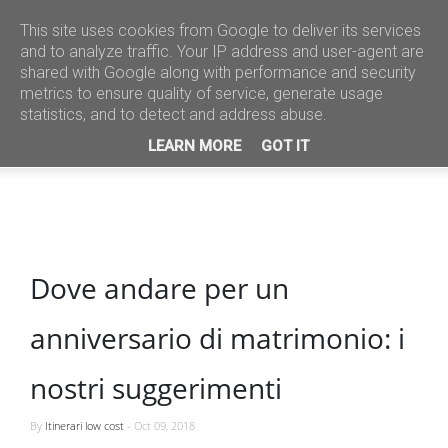
This site uses cookies from Google to deliver its services
and to analyze traffic. Your IP address and user-agent are
shared with Google along with performance and security
metrics to ensure quality of service, generate usage
statistics, and to detect and address abuse.
LEARN MORE
GOT IT
Dove andare per un
anniversario di matrimonio: i
nostri suggerimenti
By
Itinerari low cost
-
Oct 09, 2018