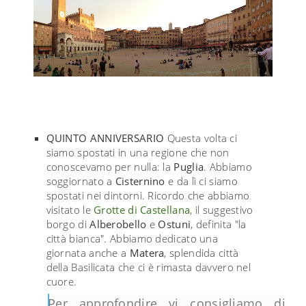
QUINTO ANNIVERSARIO
Questa volta ci
siamo spostati in una regione che non
conoscevamo per nulla: la
Puglia
. Abbiamo
soggiornato a
Cisternino
e da lì ci siamo
spostati nei dintorni. Ricordo che abbiamo
visitato le
Grotte di Castellana
, il suggestivo
borgo di
Alberobello
e
Ostuni
, definita "la
città bianca". Abbiamo dedicato una
giornata anche a
Matera
, splendida città
della Basilicata che ci è rimasta davvero nel
cuore.
Per approfondire vi consigliamo di