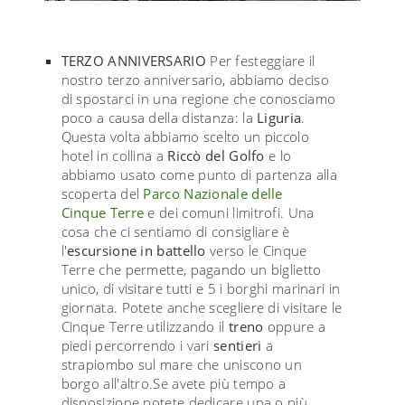
TERZO ANNIVERSARIO
Per festeggiare il
nostro terzo anniversario, abbiamo deciso
di spostarci in una regione che conosciamo
poco a causa della distanza: la
Liguria
.
Questa volta abbiamo scelto un piccolo
hotel in collina a
Riccò del Golfo
e lo
abbiamo usato come punto di partenza alla
scoperta del
Parco Nazionale delle
Cinque
T
erre
e dei comuni limitrofi. Una
cosa che ci sentiamo di consigliare è
l'
escursione in battello
verso le Cinque
Terre che permette, pagando un biglietto
unico, di visitare tutti e 5 i borghi marinari in
giornata. Potete anche scegliere di visitare le
Cinque Terre utilizzando il
treno
oppure a
piedi percorrendo i vari
sentieri
a
strapiombo sul mare che uniscono un
borgo all'altro.Se avete più tempo a
disposizione potete dedicare una o più