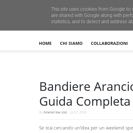
This site uses cookies from Google to d
are shared with Google along with perf
statistics, and to detect and address a
HOME
CHI SIAMO
COLLABORAZIONI
Bandiere Aranci
Guida Completa a
By
Itinerari low cost
-
Jul 07, 2026
Se stai cercando un’idea per un weekend specia