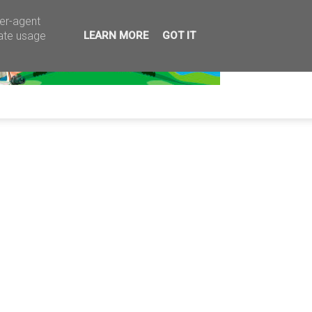
ser-agent
rate usage
LEARN MORE
GOT IT