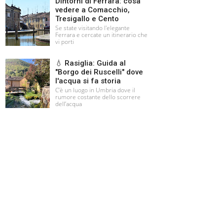
Dintorni di Ferrara: cosa
vedere a Comacchio,
Tresigallo e Cento
Se state visitando l'elegante
Ferrara e cercate un itinerario che
vi porti
💧 Rasiglia: Guida al
"Borgo dei Ruscelli" dove
l'acqua si fa storia
C’è un luogo in Umbria dove il
rumore costante dello scorrere
dell’acqua