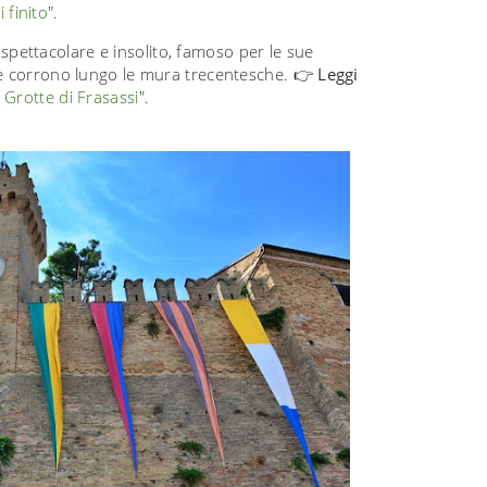
 finito
".
pettacolare e insolito, famoso per le sue
he corrono lungo le mura trecentesche. 👉
Leggi
 Grotte di Frasassi
".