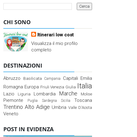
CHI SONO
Itinerari low cost
Visualizza il mio profilo
completo
DESTINAZIONI
Abruzzo
Capitali
Emilia
Basilicata
Campania
Italia
Romagna
Europa
Friuli Venezia Giulia
Marche
Lazio
Lombardia
Liguria
Molise
Piemonte
Toscana
Puglia
Sardegna
Sicilia
Trentino Alto Adige
Umbria
Valle D'Aosta
Veneto
POST IN EVIDENZA