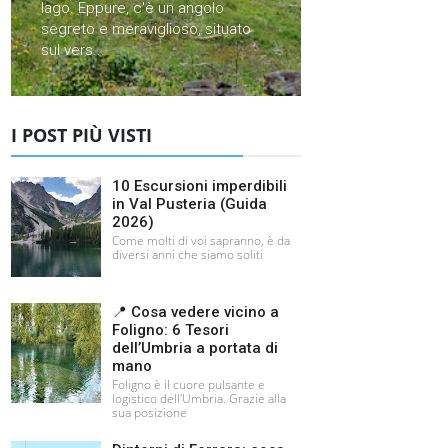
lago. Eppure, c'è un angolo
segreto e meraviglioso, situato
sul vers...
I POST PIÙ VISTI
10 Escursioni imperdibili
in Val Pusteria (Guida
2026)
Come molti di voi sapranno, è da
diversi anni che siamo soliti
📍 Cosa vedere vicino a
Foligno: 6 Tesori
dell’Umbria a portata di
mano
Foligno è il cuore pulsante e
logistico dell'Umbria. Grazie alla
sua posizione