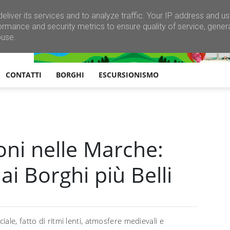
eliver its services and to analyze traffic. Your IP address and u
ormance and security metrics to ensure quality of service, gene
buse.
CONTATTI
BORGHI
ESCURSIONISMO
oni nelle Marche:
i Borghi più Belli
le, fatto di ritmi lenti, atmosfere medievali e