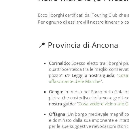
Ecco i borghi certificati dal Touring Club che
Per ognuno di essi trovi il nostro itinerario con
📍 Provincia di Ancona
Corinaldo:
Spesso eletto tra i borghi più 
quattrocentesca tra le meglio conservate
pozzo". 👉
Leggi la nostra guida:
"
Cosa 
affascinante delle Marche
".
Genga:
Immerso nel Parco della Gola dell
pietra che custodisce le famose grotte 
nostra guida:
"
Cosa vedere vicino alle G
Offagna:
Un borgo medievale magnifico, 
e dominato dalla sua imponente e intatt
per le sue suggestive rievocazioni stori