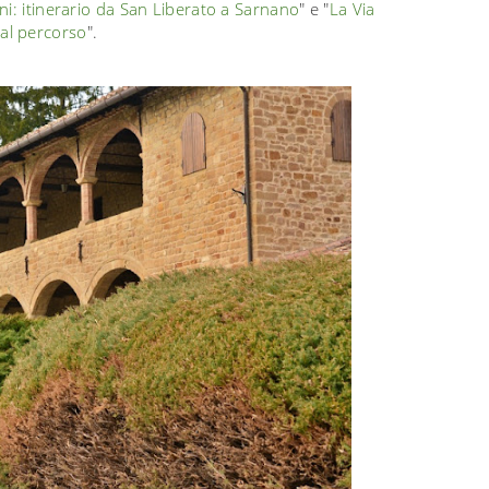
ini: itinerario da San Liberato a Sarnano
" e "
La Via
 al percorso
".