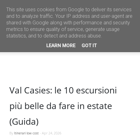
This site uses cookies from Google to deliver its services
and to analyze traffic. Your IP address and user-agent are
shared with Google along with performance and security
metrics to ensure quality of service, generate usage
statistics, and to detect and address abuse.
LEARN MORE
GOT IT
Val Casies: le 10 escursioni
più belle da fare in estate
(Guida)
By
Itinerari low cost
-
Apr 24, 2026