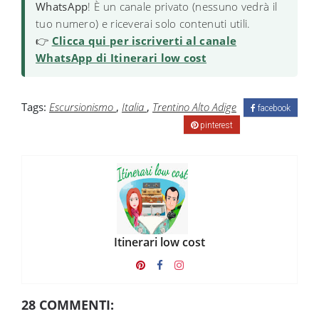
WhatsApp
! È un canale privato (nessuno vedrà il
tuo numero) e riceverai solo contenuti utili.
👉
Clicca qui per iscriverti al canale
WhatsApp di Itinerari low cost
Tags:
Escursionismo
,
Italia
,
Trentino Alto Adige
facebook
pinterest
Itinerari low cost
28 COMMENTI: