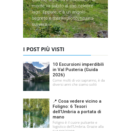
mente va subito al suo celebre
lago. Eppure, c'è un angolo
segreto e meraviglioso, situato
sul vers...
I POST PIÙ VISTI
10 Escursioni imperdibili
in Val Pusteria (Guida
2026)
Come molti di voi sapranno, è da
diversi anni che siamo soliti
📍 Cosa vedere vicino a
Foligno: 6 Tesori
dell’Umbria a portata di
mano
Foligno è il cuore pulsante e
logistico dell'Umbria. Grazie alla
sua posizione