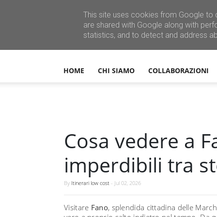
This site uses cookies from Google to d
are shared with Google along with perf
statistics, and to detect and address a
HOME
CHI SIAMO
COLLABORAZIONI
Cosa vedere a Fa
imperdibili tra s
By
Itinerari low cost
-
Jul 02, 2026
Visitare
Fano
, splendida cittadina delle March
vero e proprio salto indietro nel tempo. Da q