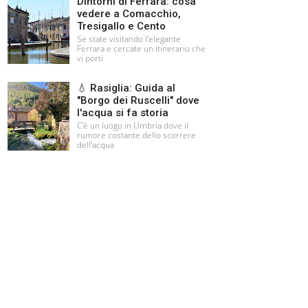
Dintorni di Ferrara: cosa
vedere a Comacchio,
Tresigallo e Cento
Se state visitando l'elegante
Ferrara e cercate un itinerario che
vi porti
💧 Rasiglia: Guida al
"Borgo dei Ruscelli" dove
l'acqua si fa storia
C’è un luogo in Umbria dove il
rumore costante dello scorrere
dell’acqua