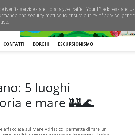
eliver its services and to analyze traffic. Your IP address and u
ormance and security metrics to ensure quality of service, gene
buse.
CONTATTI
BORGHI
ESCURSIONISMO
no: 5 luoghi
toria e mare 🏰🌊
e affacciata sul Mare Adriatico, permette di fare un
uesta località pesarese passarono imperatori, legioni