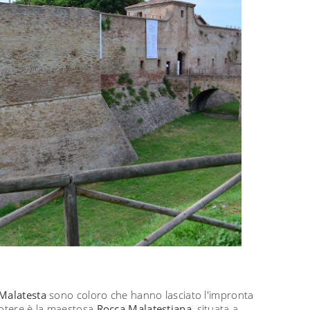
Malatesta
sono coloro che hanno lasciato l'impronta
potere è la maestosa
Rocca Malatestiana
, situata a