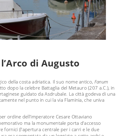
l’Arco di Augusto
ico della costa adriatica. Il suo nome antico,
Fanum
tto dopo la celebre Battaglia del Metauro (207 a.C.), in
cartaginese guidato da Asdrubale. La città godeva di una
tamente nel punto in cui la via Flaminia, che univa
 per ordine dell'imperatore Cesare Ottaviano
morativo ma la monumentale porta d'accesso
 fornici (l'apertura centrale per i carri e le due
uttura era sormontata da un loggiato a sette archi e