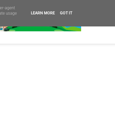
ser-agent
rate usage
LEARN MORE
GOT IT