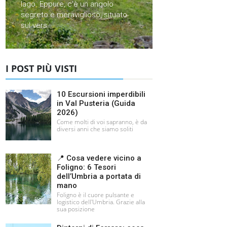
lago. Eppure, c'è un angolo
segreto e meraviglioso, situato
sul vers...
I POST PIÙ VISTI
10 Escursioni imperdibili
in Val Pusteria (Guida
2026)
Come molti di voi sapranno, è da
diversi anni che siamo soliti
📍 Cosa vedere vicino a
Foligno: 6 Tesori
dell’Umbria a portata di
mano
Foligno è il cuore pulsante e
logistico dell'Umbria. Grazie alla
sua posizione