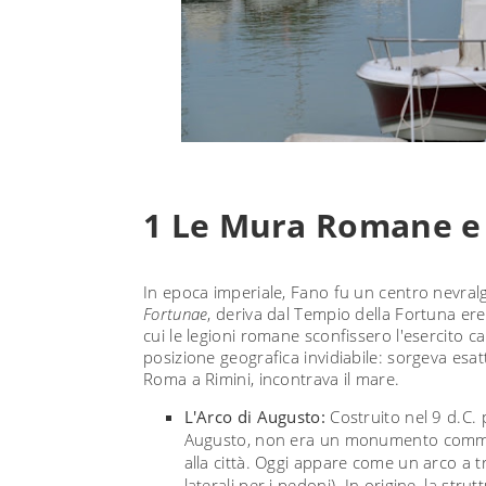
1 Le Mura Romane e 
In epoca imperiale, Fano fu un centro nevralg
Fortunae
, deriva dal Tempio della Fortuna ere
cui le legioni romane sconfissero l'esercito 
posizione geografica invidiabile: sorgeva esat
Roma a Rimini, incontrava il mare.
L'Arco di Augusto:
Costruito nel 9 d.C.
Augusto, non era un monumento comme
alla città. Oggi appare come un arco a tre
laterali per i pedoni). In origine, la str