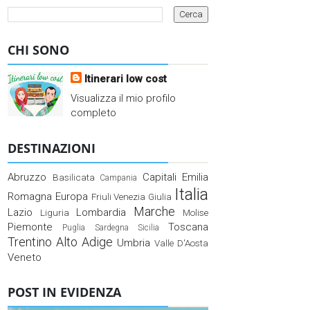
CHI SONO
Itinerari low cost
Visualizza il mio profilo
completo
DESTINAZIONI
Abruzzo
Capitali
Emilia
Basilicata
Campania
Italia
Romagna
Europa
Friuli Venezia Giulia
Marche
Lazio
Lombardia
Liguria
Molise
Piemonte
Toscana
Puglia
Sardegna
Sicilia
Trentino Alto Adige
Umbria
Valle D'Aosta
Veneto
POST IN EVIDENZA