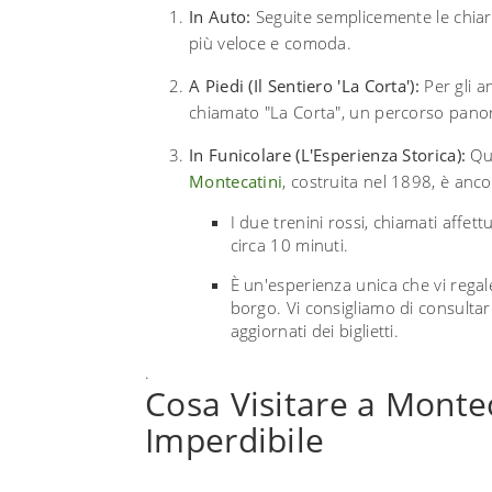
In Auto:
Seguite semplicemente le chiare
più veloce e comoda.
A Piedi (Il Sentiero 'La Corta'):
Per gli am
chiamato "La Corta", un percorso panora
In Funicolare (L'Esperienza Storica):
Que
Montecatini
, costruita nel 1898, è anc
I due trenini rossi, chiamati affe
circa 10 minuti.
È un'esperienza unica che vi regale
borgo. Vi consigliamo di consultare 
aggiornati dei biglietti.
.
Cosa Visitare a Monteca
Imperdibile