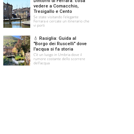
Dintorni di Ferrara: cosa
vedere a Comacchio,
Tresigallo e Cento
Se state visitando l'elegante
Ferrara e cercate un itinerario che
vi porti
💧 Rasiglia: Guida al
"Borgo dei Ruscelli" dove
l'acqua si fa storia
C’è un luogo in Umbria dove il
rumore costante dello scorrere
dell’acqua