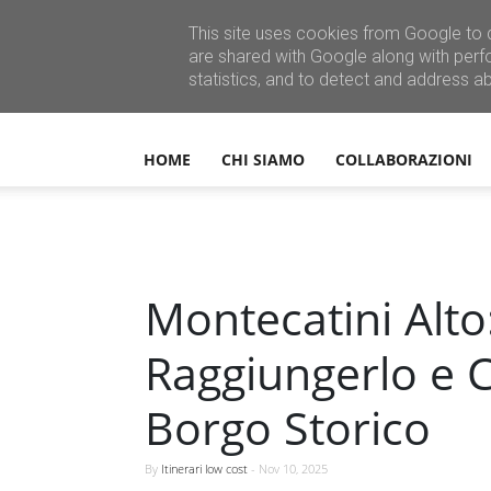
This site uses cookies from Google to d
are shared with Google along with perf
statistics, and to detect and address a
HOME
CHI SIAMO
COLLABORAZIONI
Montecatini Alt
Raggiungerlo e C
Borgo Storico
By
Itinerari low cost
-
Nov 10, 2025