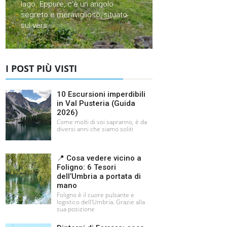
lago. Eppure, c'è un angolo
segreto e meraviglioso, situato
sul vers...
I POST PIÙ VISTI
10 Escursioni imperdibili
in Val Pusteria (Guida
2026)
Come molti di voi sapranno, è da
diversi anni che siamo soliti
📍 Cosa vedere vicino a
Foligno: 6 Tesori
dell’Umbria a portata di
mano
Foligno è il cuore pulsante e
logistico dell'Umbria. Grazie alla
sua posizione