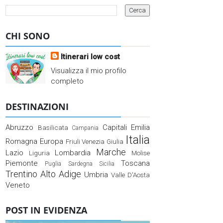
CHI SONO
Itinerari low cost
Visualizza il mio profilo
completo
DESTINAZIONI
Abruzzo
Capitali
Emilia
Basilicata
Campania
Italia
Romagna
Europa
Friuli Venezia Giulia
Marche
Lazio
Lombardia
Liguria
Molise
Piemonte
Toscana
Puglia
Sardegna
Sicilia
Trentino Alto Adige
Umbria
Valle D'Aosta
Veneto
POST IN EVIDENZA