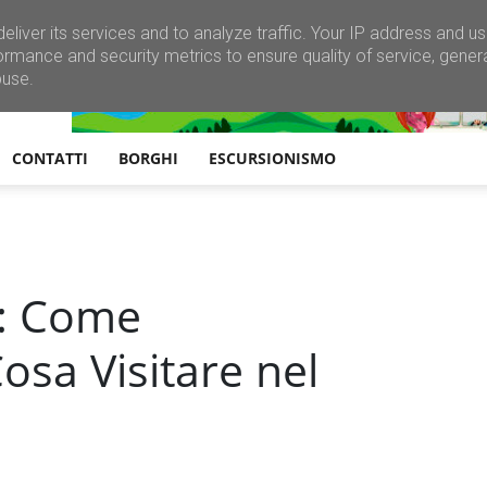
eliver its services and to analyze traffic. Your IP address and u
ormance and security metrics to ensure quality of service, gene
buse.
CONTATTI
BORGHI
ESCURSIONISMO
o: Come
osa Visitare nel