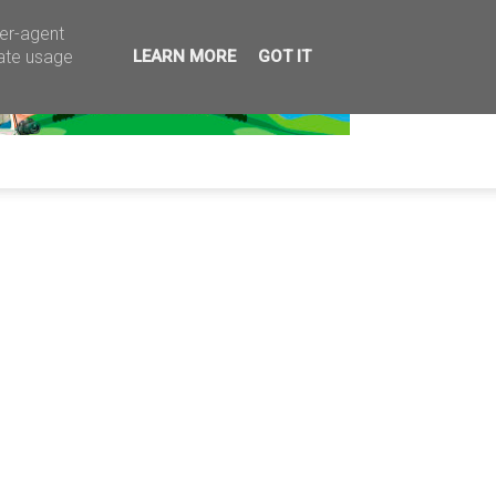
ser-agent
rate usage
LEARN MORE
GOT IT