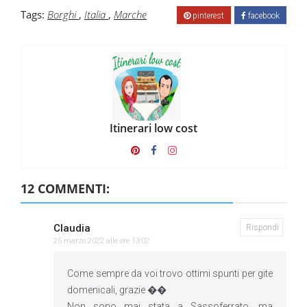
Tags:
Borghi
,
Italia
,
Marche
pinterest
facebook
Itinerari low cost
12 COMMENTI:
Claudia
Rispondi
25 marzo 2022 alle ore 13:02
Come sempre da voi trovo ottimi spunti per gite
domenicali, grazie ��
Non sono mai stata a Sassoferrato, ma