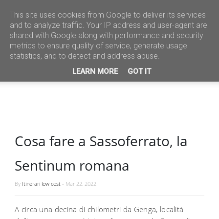
This site uses cookies from Google to deliver its services
and to analyze traffic. Your IP address and user-agent are
shared with Google along with performance and security
metrics to ensure quality of service, generate usage
statistics, and to detect and address abuse.
LEARN MORE
GOT IT
Cosa fare a Sassoferrato, la
Sentinum romana
By
Itinerari low cost
-
Mar 22, 2022
A circa una decina di chilometri da Genga, località