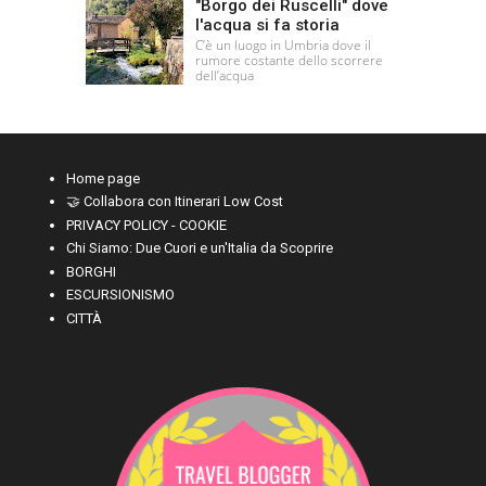
"Borgo dei Ruscelli" dove
l'acqua si fa storia
C’è un luogo in Umbria dove il
rumore costante dello scorrere
dell’acqua
Home page
🤝 Collabora con Itinerari Low Cost
PRIVACY POLICY - COOKIE
Chi Siamo: Due Cuori e un'Italia da Scoprire
BORGHI
ESCURSIONISMO
CITTÀ