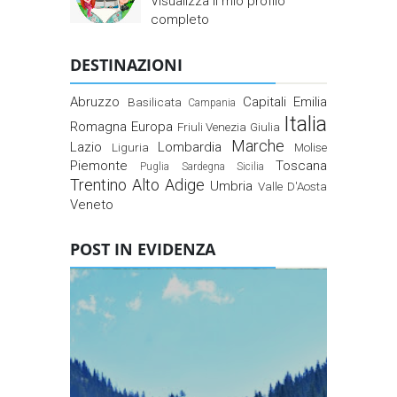
Visualizza il mio profilo
completo
DESTINAZIONI
Abruzzo
Capitali
Emilia
Basilicata
Campania
Italia
Romagna
Europa
Friuli Venezia Giulia
Marche
Lazio
Lombardia
Liguria
Molise
Piemonte
Toscana
Puglia
Sardegna
Sicilia
Trentino Alto Adige
Umbria
Valle D'Aosta
Veneto
POST IN EVIDENZA