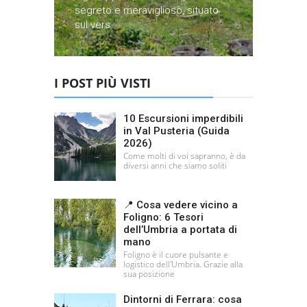
segreto e meraviglioso, situato
sul vers...
I POST PIÙ VISTI
10 Escursioni imperdibili
in Val Pusteria (Guida
2026)
Come molti di voi sapranno, è da
diversi anni che siamo soliti
📍 Cosa vedere vicino a
Foligno: 6 Tesori
dell’Umbria a portata di
mano
Foligno è il cuore pulsante e
logistico dell'Umbria. Grazie alla
sua posizione
Dintorni di Ferrara: cosa