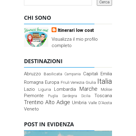
CHI SONO
Itinerari low cost
Visualizza il mio profilo
completo
DESTINAZIONI
Abruzzo
Capitali
Emilia
Basilicata
Campania
Italia
Romagna
Europa
Friuli Venezia Giulia
Marche
Lazio
Lombardia
Liguria
Molise
Piemonte
Toscana
Puglia
Sardegna
Sicilia
Trentino Alto Adige
Umbria
Valle D'Aosta
Veneto
POST IN EVIDENZA