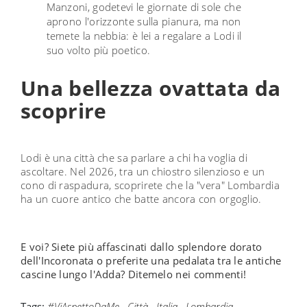
Manzoni, godetevi le giornate di sole che
aprono l'orizzonte sulla pianura, ma non
temete la nebbia: è lei a regalare a Lodi il
suo volto più poetico.
Una bellezza ovattata da
scoprire
Lodi è una città che sa parlare a chi ha voglia di
ascoltare. Nel 2026, tra un chiostro silenzioso e un
cono di raspadura, scoprirete che la "vera" Lombardia
ha un cuore antico che batte ancora con orgoglio.
E voi? Siete più affascinati dallo splendore dorato
dell'Incoronata o preferite una pedalata tra le antiche
cascine lungo l'Adda? Ditemelo nei commenti!
Tags:
#ViAspettoDaMe
,
Città
,
Italia
,
Lombardia