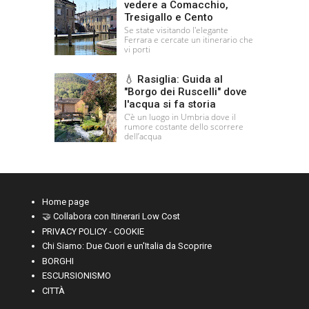
vedere a Comacchio,
Tresigallo e Cento
Se state visitando l'elegante
Ferrara e cercate un itinerario che
vi porti
💧 Rasiglia: Guida al
"Borgo dei Ruscelli" dove
l'acqua si fa storia
C’è un luogo in Umbria dove il
rumore costante dello scorrere
dell’acqua
Home page
🤝 Collabora con Itinerari Low Cost
PRIVACY POLICY - COOKIE
Chi Siamo: Due Cuori e un'Italia da Scoprire
BORGHI
ESCURSIONISMO
CITTÀ