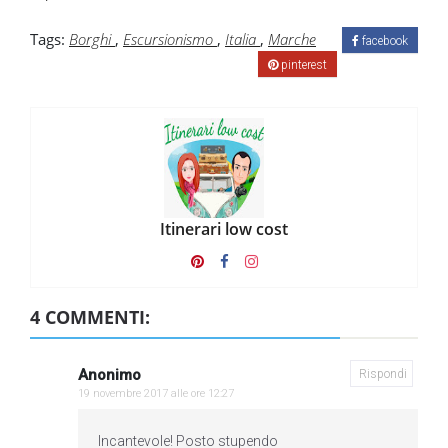
Tags:
Borghi
,
Escursionismo
,
Italia
,
Marche
facebook
pinterest
Itinerari low cost
4 COMMENTI:
Anonimo
Rispondi
19 novembre 2017 alle ore 12:27
Incantevole! Posto stupendo