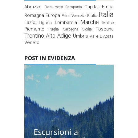
Abruzzo
Capitali
Emilia
Basilicata
Campania
Italia
Romagna
Europa
Friuli Venezia Giulia
Marche
Lazio
Lombardia
Liguria
Molise
Piemonte
Toscana
Puglia
Sardegna
Sicilia
Trentino Alto Adige
Umbria
Valle D'Aosta
Veneto
POST IN EVIDENZA
Escursioni a