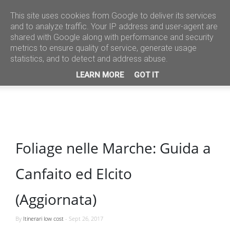
This site uses cookies from Google to deliver its services
and to analyze traffic. Your IP address and user-agent are
shared with Google along with performance and security
metrics to ensure quality of service, generate usage
statistics, and to detect and address abuse.
LEARN MORE
GOT IT
Foliage nelle Marche: Guida a
Canfaito ed Elcito
(Aggiornata)
By
Itinerari low cost
-
Sept 26, 2017