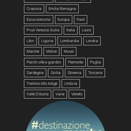
Cracovia
Emilia Romagna
Escursionismo
Europa
Food
Friuli Venezia Giulia
Italia
Lazio
Libri
Liguria
Lombardia
Londra
Marche
Molise
Musei
Parchi ville e giardini
Piemonte
Puglia
Sardegna
Sicilia
Slovenia
Toscana
Trentino Alto Adige
Umbria
Valle D'Aosta
Varie
Veneto