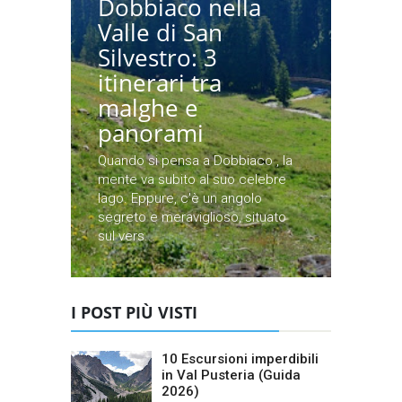
Dobbiaco nella
Valle di San
Silvestro: 3
itinerari tra
malghe e
panorami
Quando si pensa a Dobbiaco , la
mente va subito al suo celebre
lago. Eppure, c'è un angolo
segreto e meraviglioso, situato
sul vers...
I POST PIÙ VISTI
10 Escursioni imperdibili
in Val Pusteria (Guida
2026)