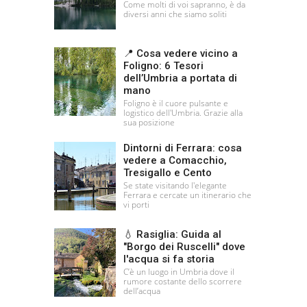
Come molti di voi sapranno, è da
diversi anni che siamo soliti
📍 Cosa vedere vicino a
Foligno: 6 Tesori
dell’Umbria a portata di
mano
Foligno è il cuore pulsante e
logistico dell'Umbria. Grazie alla
sua posizione
Dintorni di Ferrara: cosa
vedere a Comacchio,
Tresigallo e Cento
Se state visitando l'elegante
Ferrara e cercate un itinerario che
vi porti
💧 Rasiglia: Guida al
"Borgo dei Ruscelli" dove
l'acqua si fa storia
C’è un luogo in Umbria dove il
rumore costante dello scorrere
dell’acqua