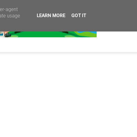
ser-agent
rate usage
LEARN MORE
GOT IT