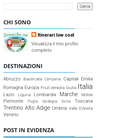
CHI SONO
Itinerari low cost
Visualizza il mio profilo
completo
DESTINAZIONI
Abruzzo
Capitali
Emilia
Basilicata
Campania
Italia
Romagna
Europa
Friuli Venezia Giulia
Marche
Lazio
Lombardia
Liguria
Molise
Piemonte
Toscana
Puglia
Sardegna
Sicilia
Trentino Alto Adige
Umbria
Valle D'Aosta
Veneto
POST IN EVIDENZA