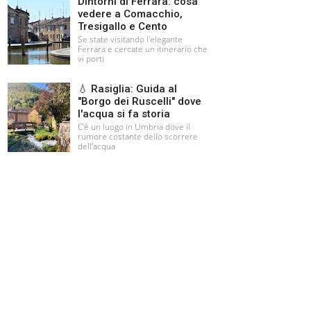
Dintorni di Ferrara: cosa
vedere a Comacchio,
Tresigallo e Cento
Se state visitando l'elegante
Ferrara e cercate un itinerario che
vi porti
💧 Rasiglia: Guida al
"Borgo dei Ruscelli" dove
l'acqua si fa storia
C’è un luogo in Umbria dove il
rumore costante dello scorrere
dell’acqua