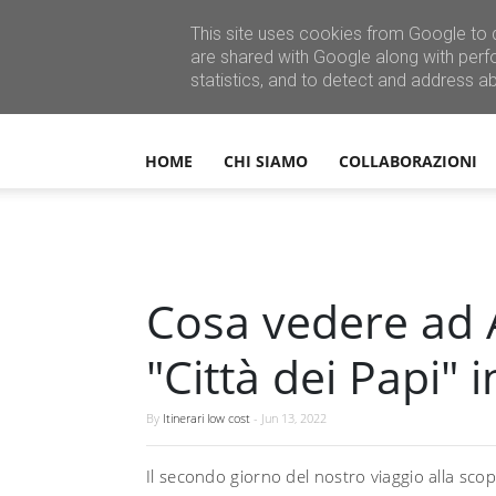
This site uses cookies from Google to d
are shared with Google along with perf
statistics, and to detect and address a
HOME
CHI SIAMO
COLLABORAZIONI
Cosa vedere ad A
"Città dei Papi" i
By
Itinerari low cost
-
Jun 13, 2022
Il secondo giorno del nostro viaggio alla sco