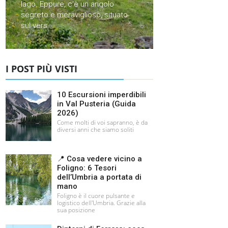
lago. Eppure, c'è un angolo
segreto e meraviglioso, situato
sul vers...
I POST PIÙ VISTI
10 Escursioni imperdibili
in Val Pusteria (Guida
2026)
Come molti di voi sapranno, è da
diversi anni che siamo soliti
📍 Cosa vedere vicino a
Foligno: 6 Tesori
dell’Umbria a portata di
mano
Foligno è il cuore pulsante e
logistico dell'Umbria. Grazie alla
sua posizione