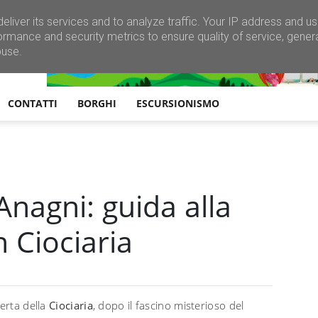
eliver its services and to analyze traffic. Your IP address and u
ormance and security metrics to ensure quality of service, gene
buse.
CONTATTI
BORGHI
ESCURSIONISMO
nagni: guida alla
n Ciociaria
perta della
Ciociaria
, dopo il fascino misterioso del