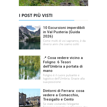
I POST PIÙ VISTI
10 Escursioni imperdibili
in Val Pusteria (Guida
2026)
Come molti di voi sapranno, è da
diversi anni che siamo soliti
📍 Cosa vedere vicino a
Foligno: 6 Tesori
dell’Umbria a portata di
mano
Foligno è il cuore pulsante e
logistico dell'Umbria. Grazie alla
sua posizione
Dintorni di Ferrara: cosa
vedere a Comacchio,
Tresigallo e Cento
Se state visitando l'elegante