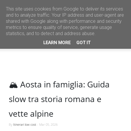
This site uses cookies from Google to deliver its services
and to analyze traffic. Your IP address and user-agent are
shared with Google along with performance and security
metrics to ensure quality of service, generate usage
statistics, and to detect and address abuse.
LEARN MORE
GOT IT
🏔️ Aosta in famiglia: Guida
slow tra storia romana e
vette alpine
By
Itinerari low cost
-
Mar 05, 2026