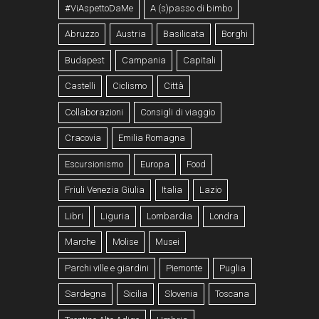
#ViAspettoDaMe
A (s)passo di bimbo
Abruzzo
Austria
Basilicata
Borghi
Budapest
Campania
Capitali
Castelli
Ciclismo
Città
Collaborazioni
Consigli di viaggio
Cracovia
Emilia Romagna
Escursionismo
Europa
Food
Friuli Venezia Giulia
Italia
Lazio
Libri
Liguria
Lombardia
Londra
Marche
Molise
Musei
Parchi ville e giardini
Piemonte
Puglia
Sardegna
Sicilia
Slovenia
Toscana