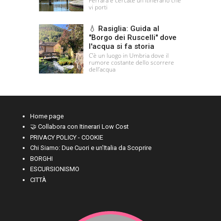
Ferrara e cercate un itinerario che
vi porti
💧 Rasiglia: Guida al
"Borgo dei Ruscelli" dove
l'acqua si fa storia
C’è un luogo in Umbria dove il
rumore costante dello scorrere
dell’acqua
Home page
🤝 Collabora con Itinerari Low Cost
PRIVACY POLICY - COOKIE
Chi Siamo: Due Cuori e un'Italia da Scoprire
BORGHI
ESCURSIONISMO
CITTÀ