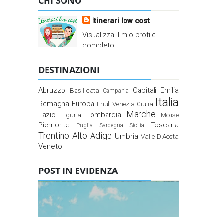
CHI SONO
Itinerari low cost
Visualizza il mio profilo
completo
DESTINAZIONI
Abruzzo
Capitali
Emilia
Basilicata
Campania
Italia
Romagna
Europa
Friuli Venezia Giulia
Marche
Lazio
Lombardia
Liguria
Molise
Piemonte
Toscana
Puglia
Sardegna
Sicilia
Trentino Alto Adige
Umbria
Valle D'Aosta
Veneto
POST IN EVIDENZA