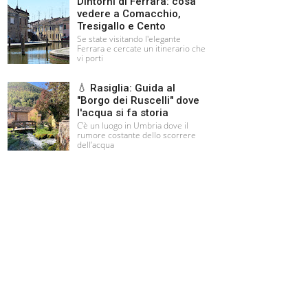
Dintorni di Ferrara: cosa
vedere a Comacchio,
Tresigallo e Cento
Se state visitando l'elegante
Ferrara e cercate un itinerario che
vi porti
💧 Rasiglia: Guida al
"Borgo dei Ruscelli" dove
l'acqua si fa storia
C’è un luogo in Umbria dove il
rumore costante dello scorrere
dell’acqua