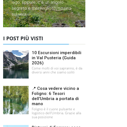
lago. Eppure, c'è un angolo
segreto e meraviglioso, situato
sul vers...
I POST PIÙ VISTI
10 Escursioni imperdibili
in Val Pusteria (Guida
2026)
Come molti di voi sapranno, è da
diversi anni che siamo soliti
📍 Cosa vedere vicino a
Foligno: 6 Tesori
dell’Umbria a portata di
mano
Foligno è il cuore pulsante e
logistico dell'Umbria. Grazie alla
sua posizione