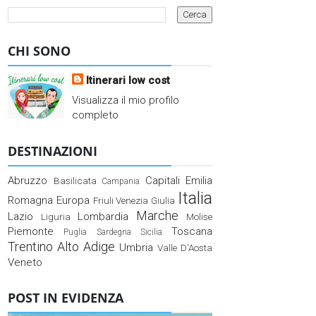
CHI SONO
Itinerari low cost
Visualizza il mio profilo
completo
DESTINAZIONI
Abruzzo
Capitali
Emilia
Basilicata
Campania
Italia
Romagna
Europa
Friuli Venezia Giulia
Marche
Lazio
Lombardia
Liguria
Molise
Piemonte
Toscana
Puglia
Sardegna
Sicilia
Trentino Alto Adige
Umbria
Valle D'Aosta
Veneto
POST IN EVIDENZA