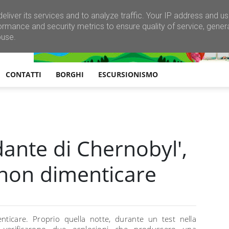
eliver its services and to analyze traffic. Your IP address and u
ormance and security metrics to ensure quality of service, gene
buse.
CONTATTI
BORGHI
ESCURSIONISMO
rdante di Chernobyl',
non dimenticare
enticare. Proprio quella notte, durante un test nella
i verificarono due esplosioni che produssero una