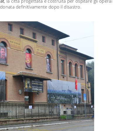
at
, la città progettata e costruita per ospitare gli operai
ndonata definitivamente dopo il disastro.