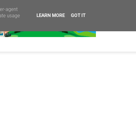
ser-agent
rate usage
LEARN MORE
GOT IT