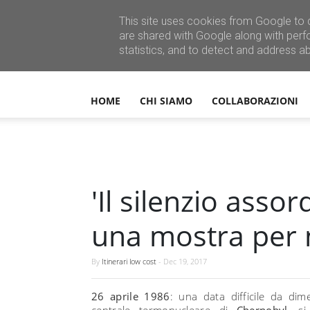
This site uses cookies from Google to d
are shared with Google along with perf
statistics, and to detect and address a
HOME
CHI SIAMO
COLLABORAZIONI
'Il silenzio asso
una mostra per 
By
Itinerari low cost
-
Dec 19, 2017
26 aprile 1986
: una data difficile da dim
centrale termonucleare di
Chernobyl
, s