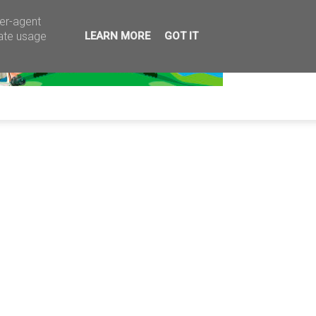
ser-agent
rate usage
LEARN MORE
GOT IT