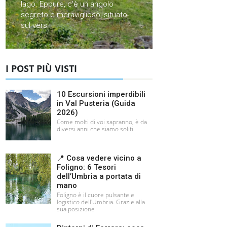
lago. Eppure, c'è un angolo
segreto e meraviglioso, situato
sul vers...
I POST PIÙ VISTI
10 Escursioni imperdibili
in Val Pusteria (Guida
2026)
Come molti di voi sapranno, è da
diversi anni che siamo soliti
📍 Cosa vedere vicino a
Foligno: 6 Tesori
dell’Umbria a portata di
mano
Foligno è il cuore pulsante e
logistico dell'Umbria. Grazie alla
sua posizione