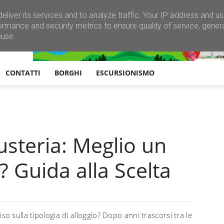
eliver its services and to analyze traffic. Your IP address and u
ormance and security metrics to ensure quality of service, gene
buse.
CONTATTI
BORGHI
ESCURSIONISMO
usteria: Meglio un
 Guida alla Scelta
so sulla tipologia di alloggio? Dopo anni trascorsi tra le