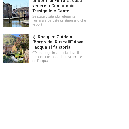
Dintorni di Ferrara: cosa
vedere a Comacchio,
Tresigallo e Cento
Se state visitando l'elegante
Ferrara e cercate un itinerario che
vi porti
💧 Rasiglia: Guida al
"Borgo dei Ruscelli" dove
l'acqua si fa storia
C’è un luogo in Umbria dove il
rumore costante dello scorrere
dell’acqua