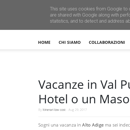
This site uses cookies from Google to d
are shared with Google along with perf
statistics, and to detect and address a
HOME
CHI SIAMO
COLLABORAZIONI
Vacanze in Val P
Hotel o un Maso?
By
Itinerari low cost
-
Aug 29, 2017
Sogni una vacanza in
Alto Adige
ma sei indeci