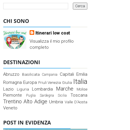
CHI SONO
Itinerari low cost
Visualizza il mio profilo
completo
DESTINAZIONI
Abruzzo
Capitali
Emilia
Basilicata
Campania
Italia
Romagna
Europa
Friuli Venezia Giulia
Marche
Lazio
Lombardia
Liguria
Molise
Piemonte
Toscana
Puglia
Sardegna
Sicilia
Trentino Alto Adige
Umbria
Valle D'Aosta
Veneto
POST IN EVIDENZA