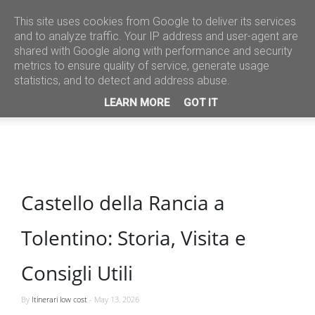
This site uses cookies from Google to deliver its services
and to analyze traffic. Your IP address and user-agent are
shared with Google along with performance and security
metrics to ensure quality of service, generate usage
statistics, and to detect and address abuse.
LEARN MORE
GOT IT
Castello della Rancia a
Tolentino: Storia, Visita e
Consigli Utili
By
Itinerari low cost
-
May 13, 2026