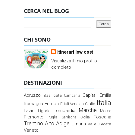
CERCA NEL BLOG
CHI SONO
Itinerari low cost
Visualizza il mio profilo
completo
DESTINAZIONI
Abruzzo
Capitali
Emilia
Basilicata
Campania
Italia
Romagna
Europa
Friuli Venezia Giulia
Marche
Lazio
Lombardia
Liguria
Molise
Piemonte
Toscana
Puglia
Sardegna
Sicilia
Trentino Alto Adige
Umbria
Valle D'Aosta
Veneto