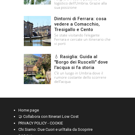
logistico dell'Umbria. Grazie alla
sua posizione
Dintorni di Ferrara: cosa
vedere a Comacchio,
Tresigallo e Cento
Se state visitando l'elegante
Ferrara e cercate un itinerario che
vi porti
💧 Rasiglia: Guida al
"Borgo dei Ruscelli" dove
l'acqua si fa storia
C’è un luogo in Umbria dove il
rumore costante dello scorrere
dell’acqua
Home page
🤝 Collabora con Itinerari Low Cost
PRIVACY POLICY - COOKIE
Chi Siamo: Due Cuori e un'Italia da Scoprire