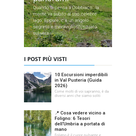
Quando si pensa a Dobbiaco , la
mente va subito al suo celebre
lago. Eppure, c'è un angolo
segreto e meraviglioso, situato
sul vers...
I POST PIÙ VISTI
10 Escursioni imperdibili
in Val Pusteria (Guida
2026)
Come molti di voi sapranno, è da
diversi anni che siamo soliti
📍 Cosa vedere vicino a
Foligno: 6 Tesori
dell’Umbria a portata di
mano
Foligno è il cuore pulsante e